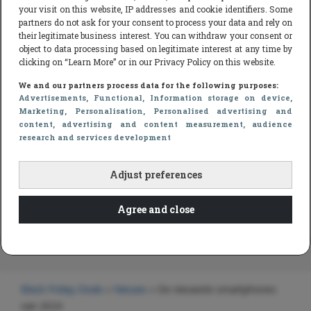
your visit on this website, IP addresses and cookie identifiers. Some
Beide toestellen bieden ongekende prestaties, maar je keuze
partners do not ask for your consent to process your data and rely on
hangt af van je persoonlijke voorkeuren. Ben je al onderdeel
their legitimate business interest. You can withdraw your consent or
object to data processing based on legitimate interest at any time by
van het Apple-ecosysteem en hecht je waarde aan premium
clicking on “Learn More” or in our Privacy Policy on this website.
software-integratie? Dan is de
iPhone 16 Pro
voor jou. Voor de
beste camera, een groter scherm en langere batterijduur is de
We and our partners process data for the following purposes:
Advertisements
, Functional
, Information storage on device
,
Samsung Galaxy S24 Ultra
de duidelijke winnaar.
Marketing
, Personalisation
, Personalised advertising and
content, advertising and content measurement, audience
Aanbeveling
research and services development
Vergeet niet om tijdens Black Friday 2024 prijzen te vergelijken
op
blackfridaydeals.nu
voor de beste aanbiedingen op deze
Adjust preferences
smartphones!
Agree and close
Black Friday Deals
»
Nieuws
»
De nieuwste smartphones
van 2024