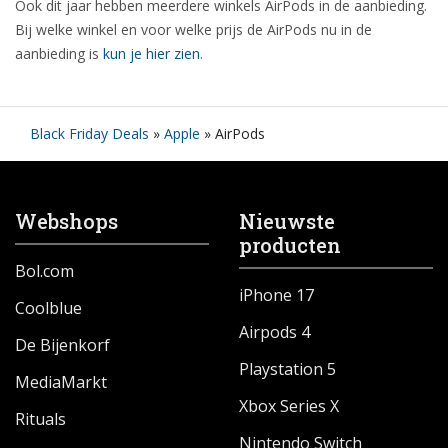
Ook dit jaar hebben meerdere winkels AirPods in de aanbieding.
Bij welke winkel en voor welke prijs de AirPods nu in de
aanbieding is
kun je hier zien
.
Black Friday Deals
»
Apple
»
AirPods
Webshops
Nieuwste
producten
Bol.com
iPhone 17
Coolblue
Airpods 4
De Bijenkorf
Playstation 5
MediaMarkt
Xbox Series X
Rituals
Nintendo Switch