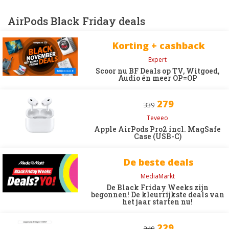
AirPods Black Friday deals
Korting + cashback
Expert
Scoor nu BF Deals op TV, Witgoed,
Audio én meer OP=OP
279
339
Teveeo
Apple AirPods Pro2 incl. MagSafe
Case (USB-C)
De beste deals
MediaMarkt
De Black Friday Weeks zijn
begonnen! De kleurrijkste deals van
het jaar starten nu!
229
249