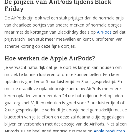
De prijzen van AirPods tijdens Black
Friday
De AirPods zijn ook wel een stuk prijziger dan de normale prijs
van draadloze oortjes van andere merken of normale oortjes
maar met de kortingen van Blackfriday deals op
AirPods
zal dat
prijsverschil een stuk meer meevallen en kunt u profiteren van
scherpe korting op deze fijne oortjes.
Hoe werken de Apple AirPods?
Je verwacht natuurlijk dat je je oortjes lang in kan houden om
muziek te kunnen luisteren of om te kunnen bellen. Een keer
opladen is goed voor 5 uur luistertijd en 3 uur gesprekstijd. En
met de draadloze oplaaddoosje kunt u uw AirPods meerdere
keren opladen voor meer dan 24 uur batterijduur. Het opladen
gaat erg snel. Vijftien minuten is goed voor 3 uur luistertijd 4 of
2 uur gesprekstijd. Je verbindt je doosje heel gemakkelijk met de
bluetooth van je telefoon en deze zal daarna altijd opgeslagen
blijven en verbonden met dat doosje van de AirPods. Niet alleen
AirPods zullen heel goed geprijsd zijn maar op
Apple producten