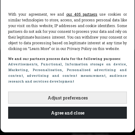
Module 500 aanbiedingen zijn, zal je die als eerst hier
vinden.
With your agreement, we and
our 405 partners
use cookies or
similar technologies to store, access, and process personal data like
your visit on this website, IP addresses and cookie identifiers. Some
partners do not ask for your consent to process your data and rely on
their legitimate business interest. You can withdraw your consent or
Black Friday Deals
»
Producten
»
Bose Bass Module 500
object to data processing based on legitimate interest at any time by
clicking on “Learn More” or in our Privacy Policy on this website.
We and our partners process data for the following purposes:
Advertisements
, Functional
, Information storage on device
,
Webshops
Nieuwste
Marketing
, Personalisation
, Personalised advertising and
producten
content, advertising and content measurement, audience
research and services development
Bol.com
iPhone 17
Coolblue
Adjust preferences
Airpods 4
De Bijenkorf
Playstation 5
Agree and close
MediaMarkt
Xbox Series X
Rituals
Nintendo Switch