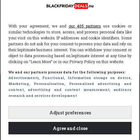
jou kunt vinden bij ons. Bekijk hier de
lijst voor met
deelnemende Black Friday winkels
. Mis geen kortingsactie
en houd deze pagina daarom goed in de gaten voor alle
With your agreement, we and
our 405 partners
use cookies or
Espresso Machine deals. Ook als er andere Espresso
similar technologies to store, access, and process personal data like
Machine aanbiedingen zijn, zal je die als eerst hier vinden.
your visit on this website, IP addresses and cookie identifiers. Some
partners do not ask for your consent to process your data and rely on
their legitimate business interest. You can withdraw your consent or
object to data processing based on legitimate interest at any time by
clicking on “Learn More” or in our Privacy Policy on this website.
Black Friday Deals
»
Producten
»
Espresso Machine
We and our partners process data for the following purposes:
Advertisements
, Functional
, Information storage on device
,
Marketing
, Personalisation
, Personalised advertising and
content, advertising and content measurement, audience
Webshops
Nieuwste
research and services development
producten
Bol.com
Adjust preferences
iPhone 17
Coolblue
Airpods 4
Agree and close
De Bijenkorf
Playstation 5