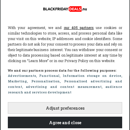
jou kunt vinden bij ons. Bekijk hier de
lijst voor met
deelnemende Black Friday winkels
. Mis geen kortingsactie
en houd deze pagina daarom goed in de gaten voor alle
Fujifilm Instax Mini 40 deals. Ook als er andere Fujifilm
With your agreement, we and
our 405 partners
use cookies or
similar technologies to store, access, and process personal data like
Instax Mini 40 aanbiedingen zijn, zal je die als eerst hier
your visit on this website, IP addresses and cookie identifiers. Some
vinden.
partners do not ask for your consent to process your data and rely on
their legitimate business interest. You can withdraw your consent or
object to data processing based on legitimate interest at any time by
clicking on “Learn More” or in our Privacy Policy on this website.
Black Friday Deals
»
Producten
»
Fujifilm Instax Mini 40
We and our partners process data for the following purposes:
Advertisements
, Functional
, Information storage on device
,
Marketing
, Personalisation
, Personalised advertising and
content, advertising and content measurement, audience
Webshops
Nieuwste
research and services development
producten
Bol.com
Adjust preferences
iPhone 17
Coolblue
Agree and close
Airpods 4
De Bijenkorf