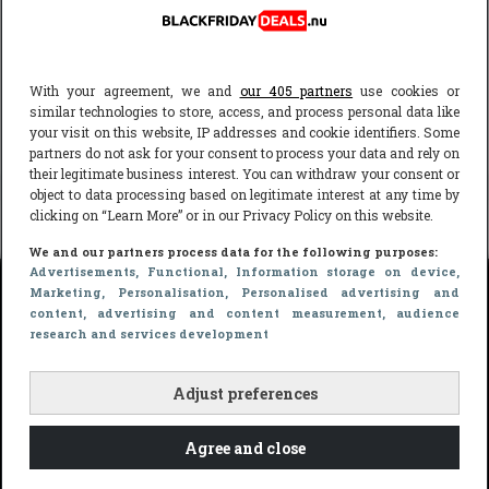
jou kunt vinden bij ons. Bekijk hier de
lijst voor met
deelnemende Black Friday winkels
. Mis geen kortingsactie
en houd deze pagina daarom goed in de gaten voor alle
With your agreement, we and
our 405 partners
use cookies or
JBL E25Bt deals. Ook als er andere JBL E25Bt aanbiedingen
similar technologies to store, access, and process personal data like
zijn, zal je die als eerst hier vinden.
your visit on this website, IP addresses and cookie identifiers. Some
partners do not ask for your consent to process your data and rely on
their legitimate business interest. You can withdraw your consent or
object to data processing based on legitimate interest at any time by
clicking on “Learn More” or in our Privacy Policy on this website.
Black Friday Deals
»
Producten
»
JBL E25Bt
We and our partners process data for the following purposes:
Advertisements
, Functional
, Information storage on device
,
Marketing
, Personalisation
, Personalised advertising and
content, advertising and content measurement, audience
Webshops
Nieuwste
research and services development
producten
Bol.com
Adjust preferences
iPhone 17
Coolblue
Airpods 4
Agree and close
De Bijenkorf
Playstation 5