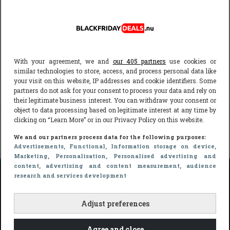
topwinkels weet je zeker dat je altijd de perfecte deal voor
jou kunt vinden bij ons. Bekijk hier de
lijst voor met
deelnemende Black Friday winkels
. Mis geen kortingsactie
en houd deze pagina daarom goed in de gaten voor alle
Lenovo Tab P12 Pro-Tablet deals. Ook als er andere
With your agreement, we and
our 405 partners
use cookies or
similar technologies to store, access, and process personal data like
Lenovo Tab P12 Pro-Tablet aanbiedingen zijn, zal je die als
your visit on this website, IP addresses and cookie identifiers. Some
eerst hier vinden.
partners do not ask for your consent to process your data and rely on
their legitimate business interest. You can withdraw your consent or
object to data processing based on legitimate interest at any time by
clicking on “Learn More” or in our Privacy Policy on this website.
Black Friday Deals
»
Producten
»
Lenovo Tab P12 Pro-
We and our partners process data for the following purposes:
Tablet
Advertisements
, Functional
, Information storage on device
,
Marketing
, Personalisation
, Personalised advertising and
content, advertising and content measurement, audience
research and services development
Webshops
Nieuwste
producten
Adjust preferences
Bol.com
iPhone 17
Agree and close