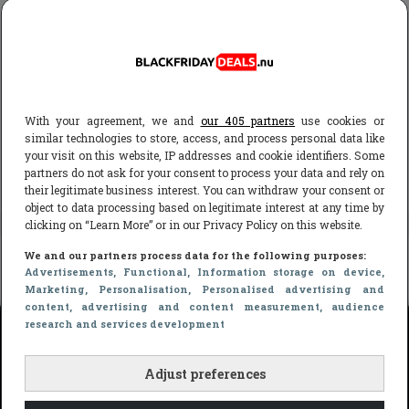
gecommuniceerd. Met meer dan 500 samenwerkende
topwinkels weet je zeker dat je altijd de perfecte deal voor
jou kunt vinden bij ons. Bekijk hier de
lijst voor met
deelnemende Black Friday winkels
. Mis geen kortingsactie
en houd deze pagina daarom goed in de gaten voor alle
With your agreement, we and
our 405 partners
use cookies or
Lenovo Yoga Slim 7 Carbon-Laptop deals. Ook als er
similar technologies to store, access, and process personal data like
andere Lenovo Yoga Slim 7 Carbon-Laptop aanbiedingen
your visit on this website, IP addresses and cookie identifiers. Some
partners do not ask for your consent to process your data and rely on
zijn, zal je die als eerst hier vinden.
their legitimate business interest. You can withdraw your consent or
object to data processing based on legitimate interest at any time by
clicking on “Learn More” or in our Privacy Policy on this website.
We and our partners process data for the following purposes:
Black Friday Deals
»
Producten
»
Lenovo Yoga Slim 7
Advertisements
, Functional
, Information storage on device
,
Carbon-Laptop
Marketing
, Personalisation
, Personalised advertising and
content, advertising and content measurement, audience
research and services development
Webshops
Nieuwste
Adjust preferences
producten
Bol.com