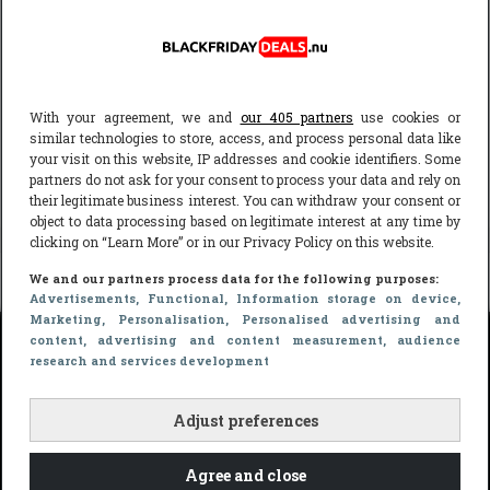
gecommuniceerd. Met meer dan 500 samenwerkende
topwinkels weet je zeker dat je altijd de perfecte deal voor
jou kunt vinden bij ons. Bekijk hier de
lijst voor met
deelnemende Black Friday winkels
. Mis geen kortingsactie
With your agreement, we and
our 405 partners
use cookies or
en houd deze pagina daarom goed in de gaten voor alle
similar technologies to store, access, and process personal data like
Magimix Nespresso deals. Ook als er andere Magimix
your visit on this website, IP addresses and cookie identifiers. Some
partners do not ask for your consent to process your data and rely on
Nespresso aanbiedingen zijn, zal je die als eerst hier vinden.
their legitimate business interest. You can withdraw your consent or
object to data processing based on legitimate interest at any time by
clicking on “Learn More” or in our Privacy Policy on this website.
We and our partners process data for the following purposes:
Black Friday Deals
»
Producten
»
Magimix Nespresso
Advertisements
, Functional
, Information storage on device
,
Marketing
, Personalisation
, Personalised advertising and
content, advertising and content measurement, audience
research and services development
Webshops
Nieuwste
producten
Adjust preferences
Bol.com
iPhone 17
Coolblue
Agree and close