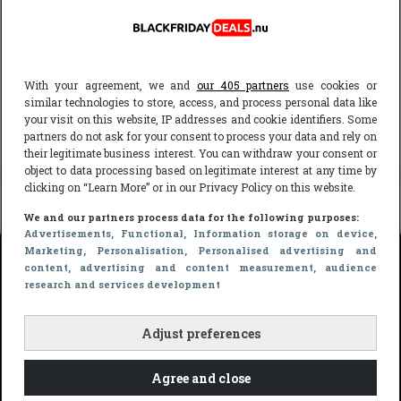
jou kunt vinden bij ons. Bekijk hier de
lijst voor met
deelnemende Black Friday winkels
. Mis geen kortingsactie
en houd deze pagina daarom goed in de gaten voor alle
Miss Dior Eau de Parfum deals. Ook als er andere Miss Dior
With your agreement, we and
our 405 partners
use cookies or
similar technologies to store, access, and process personal data like
Eau de Parfum aanbiedingen zijn, zal je die als eerst hier
your visit on this website, IP addresses and cookie identifiers. Some
vinden.
partners do not ask for your consent to process your data and rely on
their legitimate business interest. You can withdraw your consent or
object to data processing based on legitimate interest at any time by
clicking on “Learn More” or in our Privacy Policy on this website.
Black Friday Deals
»
Producten
»
Miss Dior Eau de Parfum
We and our partners process data for the following purposes:
Advertisements
, Functional
, Information storage on device
,
Marketing
, Personalisation
, Personalised advertising and
content, advertising and content measurement, audience
Webshops
Nieuwste
research and services development
producten
Bol.com
Adjust preferences
iPhone 17
Coolblue
Agree and close
Airpods 4
De Bijenkorf