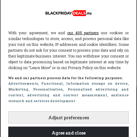
topwinkels weet je zeker dat je altijd de perfecte deal voor
jou kunt vinden bij ons. Bekijk hier de
lijst voor met
deelnemende Black Friday winkels
. Mis geen kortingsactie
en houd deze pagina daarom goed in de gaten voor alle
With your agreement, we and
our 405 partners
use cookies or
Nespresso Creatista Plus deals. Ook als er andere
similar technologies to store, access, and process personal data like
Nespresso Creatista Plus aanbiedingen zijn, zal je die als
your visit on this website, IP addresses and cookie identifiers. Some
partners do not ask for your consent to process your data and rely on
eerst hier vinden.
their legitimate business interest. You can withdraw your consent or
object to data processing based on legitimate interest at any time by
clicking on “Learn More” or in our Privacy Policy on this website.
We and our partners process data for the following purposes:
Black Friday Deals
»
Producten
»
Nespresso Creatista Plus
Advertisements
, Functional
, Information storage on device
,
Marketing
, Personalisation
, Personalised advertising and
content, advertising and content measurement, audience
research and services development
Webshops
Nieuwste
producten
Adjust preferences
Bol.com
iPhone 17
Coolblue
Agree and close