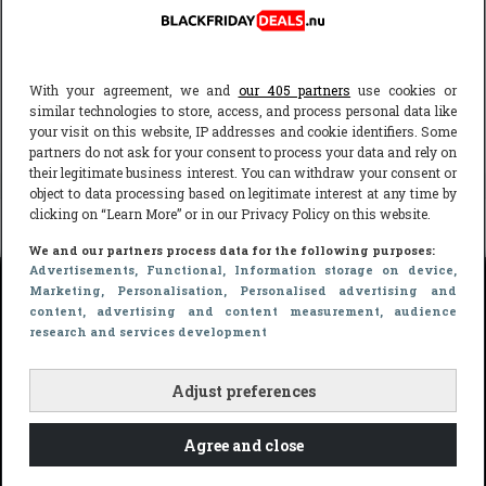
jou kunt vinden bij ons. Bekijk hier de
lijst voor met
deelnemende Black Friday winkels
. Mis geen kortingsactie
en houd deze pagina daarom goed in de gaten voor alle
With your agreement, we and
our 405 partners
use cookies or
Nikon D850 deals. Ook als er andere Nikon D850
similar technologies to store, access, and process personal data like
aanbiedingen zijn, zal je die als eerst hier vinden.
your visit on this website, IP addresses and cookie identifiers. Some
partners do not ask for your consent to process your data and rely on
their legitimate business interest. You can withdraw your consent or
object to data processing based on legitimate interest at any time by
clicking on “Learn More” or in our Privacy Policy on this website.
Black Friday Deals
»
Producten
»
Nikon D850
We and our partners process data for the following purposes:
Advertisements
, Functional
, Information storage on device
,
Marketing
, Personalisation
, Personalised advertising and
content, advertising and content measurement, audience
Webshops
Nieuwste
research and services development
producten
Bol.com
Adjust preferences
iPhone 17
Coolblue
Airpods 4
Agree and close
De Bijenkorf
Playstation 5