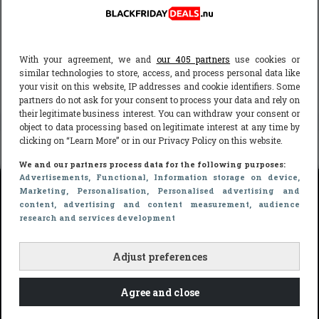
jou kunt vinden bij ons. Bekijk hier de
lijst voor met
deelnemende Black Friday winkels
. Mis geen kortingsactie
en houd deze pagina daarom goed in de gaten voor alle
With your agreement, we and
our 405 partners
use cookies or
OLED65C9Pla deals. Ook als er andere OLED65C9Pla
similar technologies to store, access, and process personal data like
aanbiedingen zijn, zal je die als eerst hier vinden.
your visit on this website, IP addresses and cookie identifiers. Some
partners do not ask for your consent to process your data and rely on
their legitimate business interest. You can withdraw your consent or
object to data processing based on legitimate interest at any time by
clicking on “Learn More” or in our Privacy Policy on this website.
Black Friday Deals
»
Producten
»
OLED65C9Pla
We and our partners process data for the following purposes:
Advertisements
, Functional
, Information storage on device
,
Marketing
, Personalisation
, Personalised advertising and
content, advertising and content measurement, audience
Webshops
Nieuwste
research and services development
producten
Bol.com
Adjust preferences
iPhone 17
Coolblue
Airpods 4
Agree and close
De Bijenkorf
Playstation 5