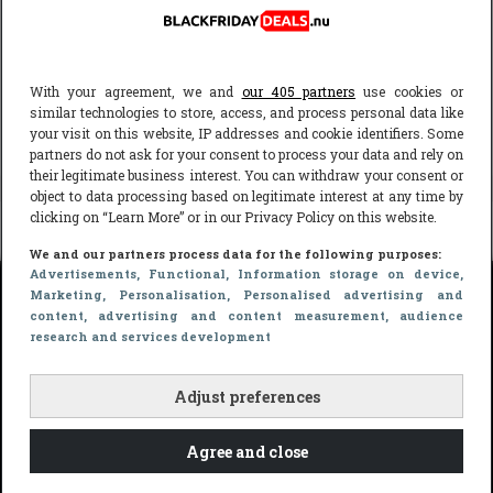
jou kunt vinden bij ons. Bekijk hier de
lijst voor met
deelnemende Black Friday winkels
. Mis geen kortingsactie
en houd deze pagina daarom goed in de gaten voor alle
With your agreement, we and
our 405 partners
use cookies or
OnePlus 9 deals. Ook als er andere OnePlus 9 aanbiedingen
similar technologies to store, access, and process personal data like
zijn, zal je die als eerst hier vinden.
your visit on this website, IP addresses and cookie identifiers. Some
partners do not ask for your consent to process your data and rely on
their legitimate business interest. You can withdraw your consent or
object to data processing based on legitimate interest at any time by
clicking on “Learn More” or in our Privacy Policy on this website.
Black Friday Deals
»
Producten
»
OnePlus 9
We and our partners process data for the following purposes:
Advertisements
, Functional
, Information storage on device
,
Marketing
, Personalisation
, Personalised advertising and
content, advertising and content measurement, audience
Webshops
Nieuwste
research and services development
producten
Bol.com
Adjust preferences
iPhone 17
Coolblue
Airpods 4
Agree and close
De Bijenkorf
Playstation 5