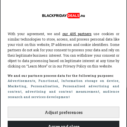
topwinkels weet je zeker dat je altijd de perfecte deal voor
jou kunt vinden bij ons. Bekijk hier de
lijst voor met
deelnemende Black Friday winkels
. Mis geen kortingsactie
en houd deze pagina daarom goed in de gaten voor alle
Philips 75PUS7354/12 – 4K TV deals. Ook als er andere
With your agreement, we and
our 405 partners
use cookies or
similar technologies to store, access, and process personal data like
Philips 75PUS7354/12 – 4K TV aanbiedingen zijn, zal je die
your visit on this website, IP addresses and cookie identifiers. Some
als eerst hier vinden.
partners do not ask for your consent to process your data and rely on
their legitimate business interest. You can withdraw your consent or
object to data processing based on legitimate interest at any time by
clicking on “Learn More” or in our Privacy Policy on this website.
Black Friday Deals
»
Producten
»
Philips 75PUS7354/12 –
We and our partners process data for the following purposes:
4K TV
Advertisements
, Functional
, Information storage on device
,
Marketing
, Personalisation
, Personalised advertising and
content, advertising and content measurement, audience
research and services development
Webshops
Nieuwste
producten
Adjust preferences
Bol.com
iPhone 17
Agree and close