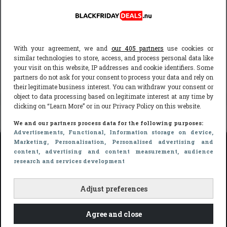
jou kunt vinden bij ons. Bekijk hier de
lijst voor met
deelnemende Black Friday winkels
. Mis geen kortingsactie
en houd deze pagina daarom goed in de gaten voor alle
Samsung Galaxy A42 deals. Ook als er andere Samsung
With your agreement, we and
our 405 partners
use cookies or
similar technologies to store, access, and process personal data like
Galaxy A42 aanbiedingen zijn, zal je die als eerst hier
your visit on this website, IP addresses and cookie identifiers. Some
vinden.
partners do not ask for your consent to process your data and rely on
their legitimate business interest. You can withdraw your consent or
object to data processing based on legitimate interest at any time by
clicking on “Learn More” or in our Privacy Policy on this website.
Black Friday Deals
»
Producten
»
Samsung Galaxy A42
We and our partners process data for the following purposes:
Advertisements
, Functional
, Information storage on device
,
Marketing
, Personalisation
, Personalised advertising and
content, advertising and content measurement, audience
Webshops
Nieuwste
research and services development
producten
Bol.com
Adjust preferences
iPhone 17
Coolblue
Agree and close
Airpods 4
De Bijenkorf