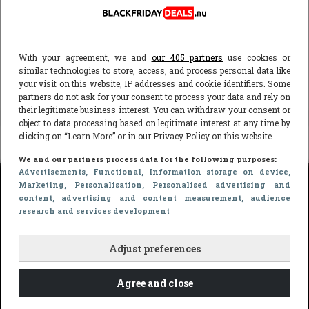
jou kunt vinden bij ons. Bekijk hier de
lijst voor met
deelnemende Black Friday winkels
. Mis geen kortingsactie
en houd deze pagina daarom goed in de gaten voor alle
With your agreement, we and
our 405 partners
use cookies or
Samsung Q9 deals. Ook als er andere Samsung Q9
similar technologies to store, access, and process personal data like
aanbiedingen zijn, zal je die als eerst hier vinden.
your visit on this website, IP addresses and cookie identifiers. Some
partners do not ask for your consent to process your data and rely on
their legitimate business interest. You can withdraw your consent or
object to data processing based on legitimate interest at any time by
clicking on “Learn More” or in our Privacy Policy on this website.
Black Friday Deals
»
Producten
»
Samsung Q9
We and our partners process data for the following purposes:
Advertisements
, Functional
, Information storage on device
,
Marketing
, Personalisation
, Personalised advertising and
content, advertising and content measurement, audience
Webshops
Nieuwste
research and services development
producten
Bol.com
Adjust preferences
iPhone 17
Coolblue
Airpods 4
Agree and close
De Bijenkorf
Playstation 5