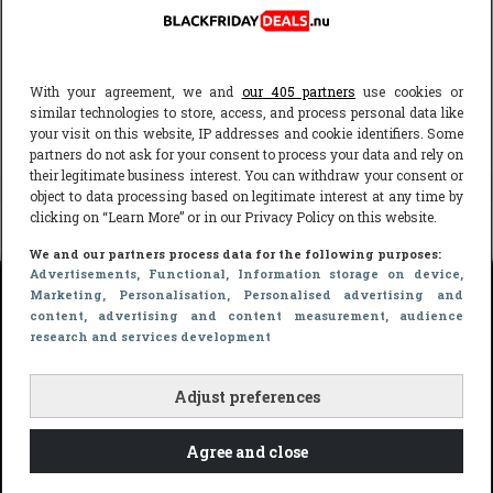
jou kunt vinden bij ons. Bekijk hier de
lijst voor met
deelnemende Black Friday winkels
. Mis geen kortingsactie
en houd deze pagina daarom goed in de gaten voor alle
With your agreement, we and
our 405 partners
use cookies or
Samsung S20 deals. Ook als er andere Samsung S20
similar technologies to store, access, and process personal data like
aanbiedingen zijn, zal je die als eerst hier vinden.
your visit on this website, IP addresses and cookie identifiers. Some
partners do not ask for your consent to process your data and rely on
their legitimate business interest. You can withdraw your consent or
object to data processing based on legitimate interest at any time by
clicking on “Learn More” or in our Privacy Policy on this website.
Black Friday Deals
»
Producten
»
Samsung S20
We and our partners process data for the following purposes:
Advertisements
, Functional
, Information storage on device
,
Marketing
, Personalisation
, Personalised advertising and
content, advertising and content measurement, audience
Webshops
Nieuwste
research and services development
producten
Bol.com
Adjust preferences
iPhone 17
Coolblue
Airpods 4
Agree and close
De Bijenkorf
Playstation 5