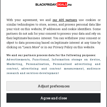
jou kunt vinden bij ons. Bekijk hier de
lijst voor met
deelnemende Black Friday winkels
. Mis geen kortingsactie
en houd deze pagina daarom goed in de gaten voor alle
With your agreement, we and
our 405 partners
use cookies or
Sony Headset deals. Ook als er andere Sony Headset
similar technologies to store, access, and process personal data like
aanbiedingen zijn, zal je die als eerst hier vinden.
your visit on this website, IP addresses and cookie identifiers. Some
partners do not ask for your consent to process your data and rely on
their legitimate business interest. You can withdraw your consent or
object to data processing based on legitimate interest at any time by
clicking on “Learn More” or in our Privacy Policy on this website.
Black Friday Deals
»
Producten
»
Sony Headset
We and our partners process data for the following purposes:
Advertisements
, Functional
, Information storage on device
,
Marketing
, Personalisation
, Personalised advertising and
content, advertising and content measurement, audience
Webshops
Nieuwste
research and services development
producten
Bol.com
Adjust preferences
iPhone 17
Coolblue
Airpods 4
Agree and close
De Bijenkorf
Playstation 5