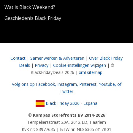
Wat is Black Weekend?
Geschiedenis Black Friday
Contact
|
Samenwerken & Adverteren
|
Over Black Friday
Deals
|
Privacy
|
Cookie-instellingen wijzigen
| ©
BlackFridayDeals 2026 |
xml sitemap
Volg ons op Facebook,
Instagram,
Pinterest,
Youtube,
of
Twitter
Black Friday 2026 - España
© Kompas Storefronts BV 2014-2026
Tempeliersstraat 20A, 2012 ED, Haarlem
KvK nr: 83977635 | BTW nr: NL863057317B01