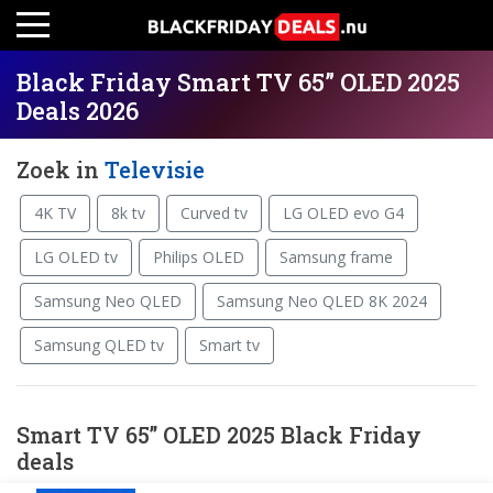
Black Friday Smart TV 65” OLED 2025
Deals 2026
Zoek in
Televisie
4K TV
8k tv
Curved tv
LG OLED evo G4
LG OLED tv
Philips OLED
Samsung frame
Samsung Neo QLED
Samsung Neo QLED 8K 2024
Samsung QLED tv
Smart tv
Smart TV 65” OLED 2025 Black Friday
deals