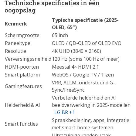
Technische specificaties in één
oogopslag
Typische specificatie (2025-
Kenmerk
OLED, 65″)
Schermgrootte
65 inch
Paneeltype
OLED / QD-OLED of OLED EVO
Resolutie
4K UHD (3840 × 2160)
Verversingssnelheid
120 Hz (soms 100 Hz of meer)
HDMI-poorten
Meestal 4× HDMI 2.1
Smart platform
WebOS / Google TV / Tizen
VRR, ALLM, ondersteund G-
Gamingfeatures
Sync/FreeSync
Verbeterde helderheid en AI
Helderheid & AI
beeldverwerking in 2025-modellen
LG BR
+1
Spraakbediening, apps, integratie
Smart functies
met smart-home systemen
Ultrazuinige randen, vaak