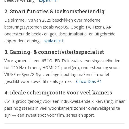
beeldverwerking.
Expert
+1
2. Smart functies & toekomstbestendig
De slimme TV’s van 2025 beschikken over moderne
besturingssystemen (zoals webOS, Google TV, Tizen), AI-
ondersteunde beeld- en geluidsoptimalisatie, en uitgebreide
app-ondersteuning.
skala.nl
+1
3. Gaming- & connectiviteitsspecialist
Voor gamers is een 65″ OLED TV ideaal: verversingssnelheden
tot 120 Hz of meer, HDMI 2.1-poort(en), ondersteuning voor
VRR/FreeSync/G-Sync en lage input lag maken dit model
geschikt voor zowel films als games.
Cinco Días
+1
4. Ideale schermgrootte voor veel kamers
65″ is groot genoeg voor een indrukwekkende kijkervaring, maar
past nog steeds in veel woonkamers zonder overweldigend te
zijn — een sweet spot voor film, series en sport.