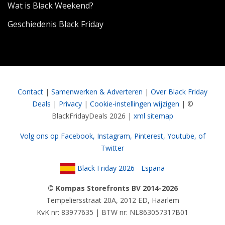
Wat is Black Weekend?
Geschiedenis Black Friday
Contact
|
Samenwerken & Adverteren
|
Over Black Friday
Deals
|
Privacy
|
Cookie-instellingen wijzigen
| ©
BlackFridayDeals 2026 |
xml sitemap
Volg ons op Facebook,
Instagram,
Pinterest,
Youtube,
of
Twitter
Black Friday 2026 - España
© Kompas Storefronts BV 2014-2026
Tempeliersstraat 20A, 2012 ED, Haarlem
KvK nr: 83977635 | BTW nr: NL863057317B01