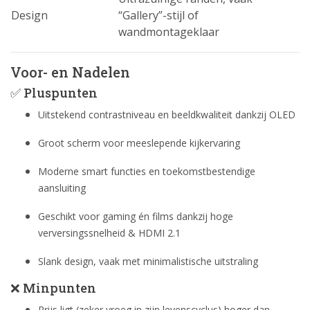
Design
“Gallery”-stijl of
wandmontageklaar
Voor- en Nadelen
✅ Pluspunten
Uitstekend contrastniveau en beeldkwaliteit dankzij OLED
Groot scherm voor meeslepende kijkervaring
Moderne smart functies en toekomstbestendige
aansluiting
Geschikt voor gaming én films dankzij hoge
verversingssnelheid & HDMI 2.1
Slank design, vaak met minimalistische uitstraling
❌ Minpunten
Prijs ligt (zeker vroeg in zijn levenscyclus) hoger dan