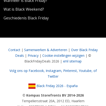
Wanneer is Black Friday?
Wat is Black Weekend?
Geschiedenis Black Friday
Contact
|
Samenwerken & Adverteren
|
Over Black Friday
Deals
|
Privacy
|
Cookie-instellingen wijzigen
| ©
BlackFridayDeals 2026 |
xml sitemap
Volg ons op Facebook,
Instagram,
Pinterest,
Youtube,
of
Twitter
Black Friday 2026 - España
© Kompas Storefronts BV 2014-2026
Tempeliersstraat 20A, 2012 ED, Haarlem