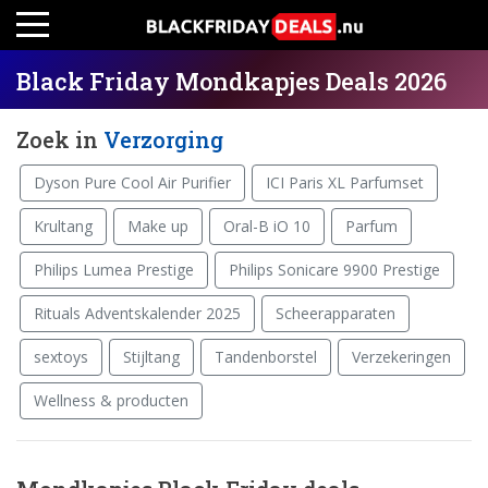
Black Friday Mondkapjes Deals 2026
Zoek in
Verzorging
Dyson Pure Cool Air Purifier
ICI Paris XL Parfumset
Krultang
Make up
Oral-B iO 10
Parfum
Philips Lumea Prestige
Philips Sonicare 9900 Prestige
Rituals Adventskalender 2025
Scheerapparaten
sextoys
Stijltang
Tandenborstel
Verzekeringen
Wellness & producten