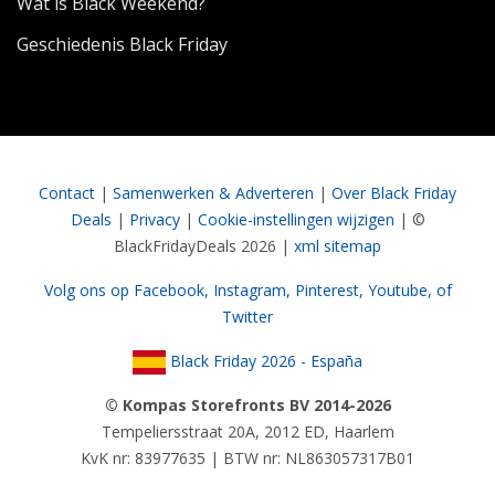
Wat is Black Weekend?
Geschiedenis Black Friday
Contact
|
Samenwerken & Adverteren
|
Over Black Friday
Deals
|
Privacy
|
Cookie-instellingen wijzigen
| ©
BlackFridayDeals 2026 |
xml sitemap
Volg ons op Facebook,
Instagram,
Pinterest,
Youtube,
of
Twitter
Black Friday 2026 - España
© Kompas Storefronts BV 2014-2026
Tempeliersstraat 20A, 2012 ED, Haarlem
KvK nr: 83977635 | BTW nr: NL863057317B01