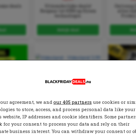
home deals
Uitzonderlijke deals!
Ontvang 
Bespaar tot €300 op Dyson
alles ti
technologie.
Friday
deal
Bekijk deal
Bek
pakker
3,99 per maand
Tot €2
Videoland
C
your agreement, we and
our 405 partners
use cookies or sim
lute van €
Videoland 3,99 per maand
Blac
tis
Vakant
logies to store, access, and process personal data like your 
Co
s website, IP addresses and cookie identifiers. Some partner
k for your consent to process your data and rely on their
deal
Bekijk deal
Bek
mate business interest. You can withdraw your consent or ob