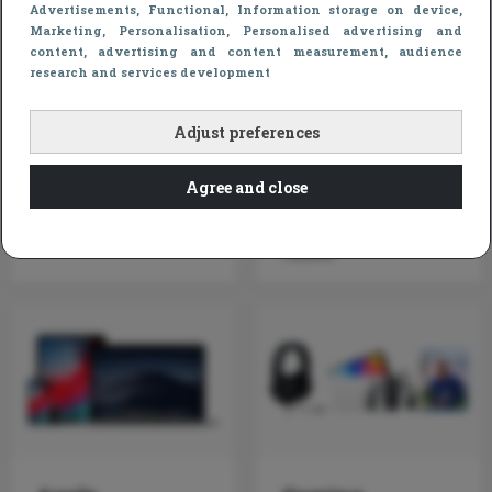
Advertisements
, Functional
, Information storage on device
,
Marketing
, Personalisation
, Personalised advertising and
Elektronica
Telefoons
content, advertising and content measurement, audience
research and services development
Laptops
Losse telefoons
Tablets
Telefoon abonnement
Adjust preferences
Soundbars
Sim Only Vergelijken
Televisies
Refurbished
Agree and close
Stofzuigers
Telefoonhoesjes
Wasmachines
Samsung Galaxy S20
Huawei