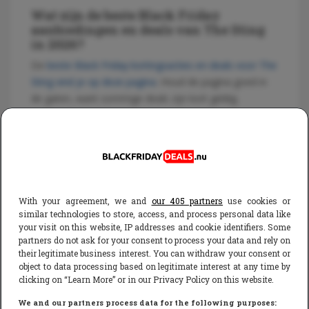
Wat zijn de beste Black Friday
aanbiedingen en deals van The Sting
in 2026?
De
beste Black Friday kortingsacties en deals voor The
Sting vind je op deze pagina
. Houd de pagina goed in
de gaten, want sommige deals zijn kort geldig.
Black Friday 2026 categorieën
With your agreement, we and
our 405 partners
use cookies or
similar technologies to store, access, and process personal data like
your visit on this website, IP addresses and cookie identifiers. Some
partners do not ask for your consent to process your data and rely on
their legitimate business interest. You can withdraw your consent or
object to data processing based on legitimate interest at any time by
clicking on “Learn More” or in our Privacy Policy on this website.
We and our partners process data for the following purposes: