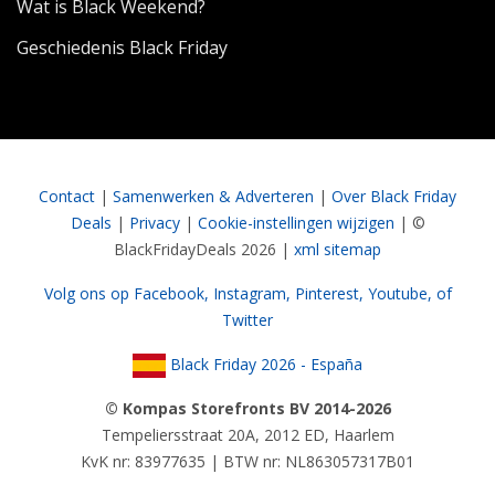
Wat is Black Weekend?
Geschiedenis Black Friday
Contact
|
Samenwerken & Adverteren
|
Over Black Friday
Deals
|
Privacy
|
Cookie-instellingen wijzigen
| ©
BlackFridayDeals 2026 |
xml sitemap
Volg ons op Facebook,
Instagram,
Pinterest,
Youtube,
of
Twitter
Black Friday 2026 - España
© Kompas Storefronts BV 2014-2026
Tempeliersstraat 20A, 2012 ED, Haarlem
KvK nr: 83977635 | BTW nr: NL863057317B01