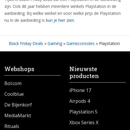
zijn. Ook dit jaar hebben meerdere winkels Playstation in de
aanbieding. Bij welke winkel en voor welke prijs de Playstation
nu in de aanbieding is
kun je hier zien
.
Black Friday Deals
»
Gaming
»
Gameconsoles
»
Playstation
Webshops
Nieuwste
producten
Bol.com
iPhone 17
Coolblue
Airpods 4
De Bijenkorf
Playstation 5
MediaMarkt
Xbox Series X
Rituals