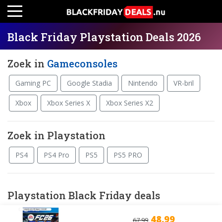
Black Friday Playstation Deals 2026
Zoek in
Gameconsoles
Gaming PC
Google Stadia
Nintendo
VR-bril
Xbox
Xbox Series X
Xbox Series X2
Zoek in Playstation
PS4
PS4 Pro
PS5
PS5 PRO
Playstation Black Friday deals
48.99
67.99