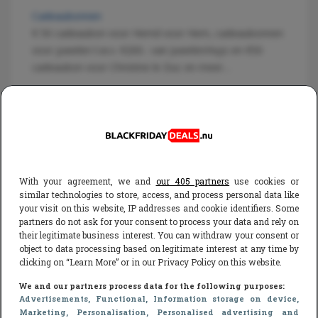
Cadeaubonnen
€ 50 cadeaubon voor Hemd voor Hem, cadeaubonnen
voor juwelen t.w.v. €200.- van JuwelenHuys en €50
cadeaubon voor Christine le Duc en meer…
Elektronica
Telefoon opladers, drone, Google Home Mini,
Robotstofzuiger, Smartwatch en meer…
Huis en tuin
Cycloonstofzuiger, fondueset, luxe hotel handdoeken,
With your agreement, we and
our 405 partners
use cookies or
antislipmatten, airfryer, heteluchtfriteuse, peper- en
similar technologies to store, access, and process personal data like
your visit on this website, IP addresses and cookie identifiers. Some
zoutmolen en meer…
partners do not ask for your consent to process your data and rely on
their legitimate business interest. You can withdraw your consent or
Sieraden
object to data processing based on legitimate interest at any time by
Dames- en herenHorloges van o.a. Calvin Klein,
clicking on “Learn More” or in our Privacy Policy on this website.
Emporio Armani en Diesel, kristallen oorbellen,
We and our partners process data for the following purposes:
kettinkjes, armbanden en meer…
Advertisements
, Functional
, Information storage on device
,
Marketing
, Personalisation
, Personalised advertising and
Kranten en tijdschriften