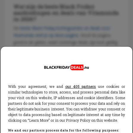
Wat zijn de beste Black Friday
aanbiedingen en deals van Vitamunda
in 2026?
De
beste Black Friday kortingsacties en deals voor
Vitamunda vind je op deze pagina
. Houd de pagina
goed in de gaten, want sommige deals zijn kort geldig.
Black Friday 2026 categorieën
With your agreement, we and
our 405 partners
use cookies or
similar technologies to store, access, and process personal data like
your visit on this website, IP addresses and cookie identifiers. Some
partners do not ask for your consent to process your data and rely on
their legitimate business interest. You can withdraw your consent or
object to data processing based on legitimate interest at any time by
clicking on “Learn More” or in our Privacy Policy on this website.
We and our partners process data for the following purposes: