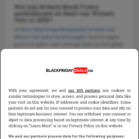
Wat zijn de beste Black Friday
aanbiedingen en deals van Wilma’s
Tuin in 2026?
De
beste Black Friday kortingsacties en deals voor
Wilma’s Tuin vind je op deze pagina
. Houd de pagina
goed in de gaten, want sommige deals zijn kort geldig.
Black Friday 2026 categorieën
With your agreement, we and
our 405 partners
use cookies or
similar technologies to store, access, and process personal data like
your visit on this website, IP addresses and cookie identifiers. Some
partners do not ask for your consent to process your data and rely on
their legitimate business interest. You can withdraw your consent or
object to data processing based on legitimate interest at any time by
clicking on “Learn More” or in our Privacy Policy on this website.
We and our partners process data for the following purposes: