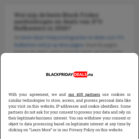
Wat zijn de beste Black Friday
aanbiedingen en deals van X²O
Badkamers in 2026?
De
beste Black Friday kortingsacties en deals voor X²O
Badkamers vind je op deze pagina
. Houd de pagina
goed in de gaten, want sommige deals zijn kort geldig.
With your agreement, we and
our 405 partners
use cookies or
Black Friday 2026 categorieën
similar technologies to store, access, and process personal data like
your visit on this website, IP addresses and cookie identifiers. Some
partners do not ask for your consent to process your data and rely on
their legitimate business interest. You can withdraw your consent or
object to data processing based on legitimate interest at any time by
clicking on “Learn More” or in our Privacy Policy on this website.