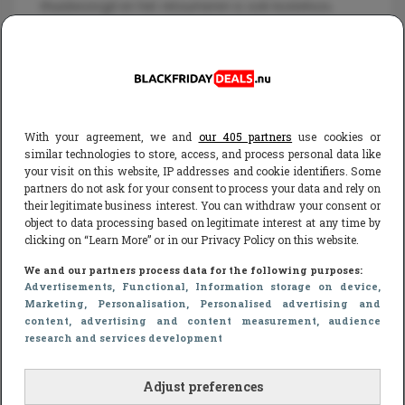
thuisbezorgd en het retourneren is ook kosteloos.
Emma geeft je zelfs de service dat je 100 nachten kunt
Proefslapen, zo weet je zeker dat je de juiste keuze
maakt. Een goede slaap is nou eenmaal erg belangrijk
voor je fysieke en geestelijke gesteldheid. Tot slot
geeft Emma ook nog eens 10 jaar garantie, genoeg
redenen om je nieuwe bed bij Emma te kopen dus.
With your agreement, we and
our 405 partners
use cookies or
similar technologies to store, access, and process personal data like
Wat zijn de beste Black Friday
your visit on this website, IP addresses and cookie identifiers. Some
aanbiedingen en deals van Emma
partners do not ask for your consent to process your data and rely on
their legitimate business interest. You can withdraw your consent or
Sleep in 2026?
object to data processing based on legitimate interest at any time by
De
beste Black Friday kortingsacties en deals voor
clicking on “Learn More” or in our Privacy Policy on this website.
Emma Sleep vind je op deze pagina
. Houd de pagina
We and our partners process data for the following purposes:
goed in de gaten, want sommige deals zijn kort geldig.
Advertisements
, Functional
, Information storage on device
,
Marketing
, Personalisation
, Personalised advertising and
content, advertising and content measurement, audience
research and services development
Adjust preferences