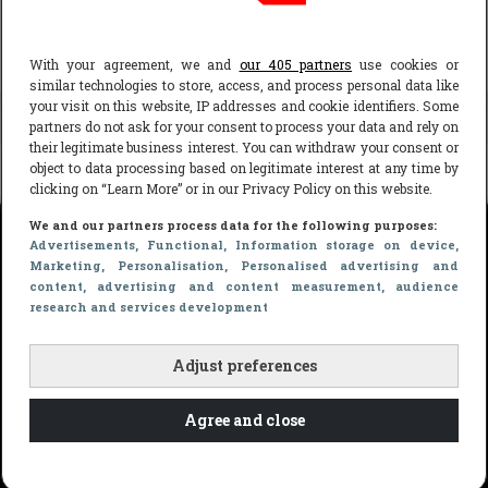
er meer.
With your agreement, we and
our 405 partners
use cookies or
similar technologies to store, access, and process personal data like
your visit on this website, IP addresses and cookie identifiers. Some
partners do not ask for your consent to process your data and rely on
their legitimate business interest. You can withdraw your consent or
object to data processing based on legitimate interest at any time by
Black Friday Deals
»
Black Weekend
clicking on “Learn More” or in our Privacy Policy on this website.
We and our partners process data for the following purposes:
Advertisements
, Functional
, Information storage on device
,
Webshops
Nieuwste
Marketing
, Personalisation
, Personalised advertising and
content, advertising and content measurement, audience
producten
research and services development
Bol.com
iPhone 17
Coolblue
Adjust preferences
Airpods 4
De Bijenkorf
Agree and close
Playstation 5
MediaMarkt
Xbox Series X
Rituals