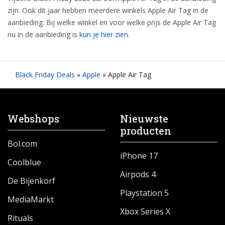
zijn. Ook dit jaar hebben meerdere winkels Apple Air Tag in de
aanbieding. Bij welke winkel en voor welke prijs de Apple Air Tag
nu in de aanbieding is
kun je hier zien
.
Black Friday Deals
»
Apple
»
Apple Air Tag
Webshops
Nieuwste
producten
Bol.com
iPhone 17
Coolblue
Airpods 4
De Bijenkorf
Playstation 5
MediaMarkt
Xbox Series X
Rituals