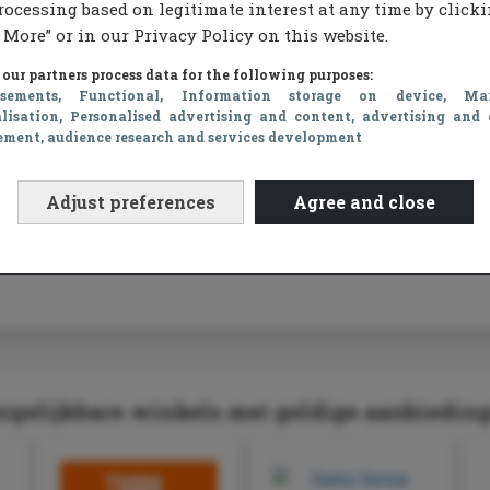
rocessing based on legitimate interest at any time by click
o
MediaMarkt
Me
 More” or in our Privacy Policy on this website.
700D Ultra
SAMSUNG WF90F09C4S
SAMSUNG R
r (2024)
Bespoke 9000-serie –
Amerikaa
Wasmachine Voorlader – 9
our partners process data for the following purposes:
kg – 1400 rpm – 72 dB –
isements
, Functional
, Information storage on device
, Mar
automatisch doseren
lisation
, Personalised advertising and content, advertising and
deal
Bekijk deal
Bek
ment, audience research and services development
Adjust preferences
Agree and close
de beste deals?
sbrief en ontvang exclusieve
rgelijkbare winkels met geldige aanbiedin