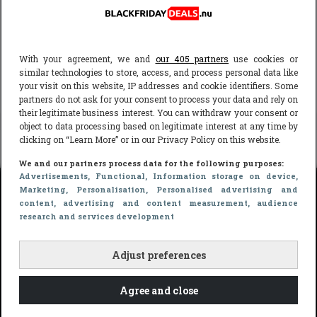
jou kunt vinden bij ons. Bekijk hier de
lijst voor met
deelnemende Black Friday winkels
. Mis geen kortingsactie
en houd deze pagina daarom goed in de gaten voor alle
With your agreement, we and
our 405 partners
use cookies or
AEG L6FB86ECO deals. Ook als er andere AEG L6FB86ECO
similar technologies to store, access, and process personal data like
aanbiedingen zijn, zal je die als eerst hier vinden.
your visit on this website, IP addresses and cookie identifiers. Some
partners do not ask for your consent to process your data and rely on
their legitimate business interest. You can withdraw your consent or
object to data processing based on legitimate interest at any time by
clicking on “Learn More” or in our Privacy Policy on this website.
Black Friday Deals
»
Producten
»
AEG L6FB86ECO
We and our partners process data for the following purposes:
Advertisements
, Functional
, Information storage on device
,
Marketing
, Personalisation
, Personalised advertising and
content, advertising and content measurement, audience
Webshops
Nieuwste
research and services development
producten
Bol.com
Adjust preferences
iPhone 17
Coolblue
Airpods 4
Agree and close
De Bijenkorf
Playstation 5