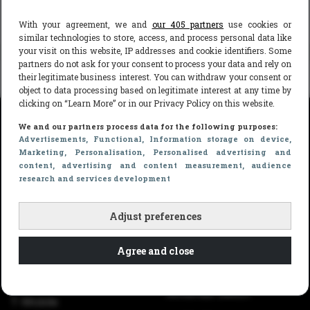
aanbiedingen zijn, zal je die als eerst hier vinden.
With your agreement, we and
our 405 partners
use cookies or
similar technologies to store, access, and process personal data like
your visit on this website, IP addresses and cookie identifiers. Some
partners do not ask for your consent to process your data and rely on
their legitimate business interest. You can withdraw your consent or
Black Friday Deals
»
Producten
»
Kobo e-reader
object to data processing based on legitimate interest at any time by
clicking on “Learn More” or in our Privacy Policy on this website.
We and our partners process data for the following purposes:
Webshops
Nieuwste
Advertisements
, Functional
, Information storage on device
,
Marketing
, Personalisation
, Personalised advertising and
producten
content, advertising and content measurement, audience
Bol.com
research and services development
iPhone 17
Coolblue
Airpods 4
Adjust preferences
De Bijenkorf
Playstation 5
MediaMarkt
Agree and close
Xbox Series X
Rituals
Nintendo Switch
T-Mobile