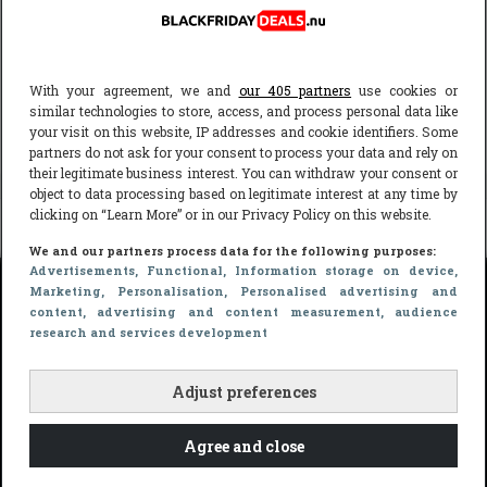
jou kunt vinden bij ons. Bekijk hier de
lijst voor met
deelnemende Black Friday winkels
. Mis geen kortingsactie
en houd deze pagina daarom goed in de gaten voor alle
With your agreement, we and
our 405 partners
use cookies or
Micro Step Maxi deals. Ook als er andere Micro Step Maxi
similar technologies to store, access, and process personal data like
aanbiedingen zijn, zal je die als eerst hier vinden.
your visit on this website, IP addresses and cookie identifiers. Some
partners do not ask for your consent to process your data and rely on
their legitimate business interest. You can withdraw your consent or
object to data processing based on legitimate interest at any time by
clicking on “Learn More” or in our Privacy Policy on this website.
Black Friday Deals
»
Producten
»
Micro Step Maxi
We and our partners process data for the following purposes:
Advertisements
, Functional
, Information storage on device
,
Marketing
, Personalisation
, Personalised advertising and
content, advertising and content measurement, audience
Webshops
Nieuwste
research and services development
producten
Bol.com
Adjust preferences
iPhone 17
Coolblue
Airpods 4
Agree and close
De Bijenkorf
Playstation 5