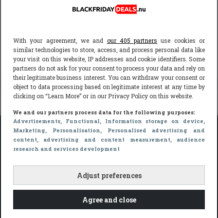
jou kunt vinden bij ons. Bekijk hier de
lijst voor met
deelnemende Black Friday winkels
. Mis geen kortingsactie
en houd deze pagina daarom goed in de gaten voor alle
With your agreement, we and
our 405 partners
use cookies or
Robijn wasmiddel deals. Ook als er andere Robijn
similar technologies to store, access, and process personal data like
wasmiddel aanbiedingen zijn, zal je die als eerst hier vinden.
your visit on this website, IP addresses and cookie identifiers. Some
partners do not ask for your consent to process your data and rely on
their legitimate business interest. You can withdraw your consent or
object to data processing based on legitimate interest at any time by
clicking on “Learn More” or in our Privacy Policy on this website.
Black Friday Deals
»
Producten
»
Robijn wasmiddel
We and our partners process data for the following purposes:
Advertisements
, Functional
, Information storage on device
,
Marketing
, Personalisation
, Personalised advertising and
content, advertising and content measurement, audience
Webshops
Nieuwste
research and services development
producten
Bol.com
Adjust preferences
iPhone 17
Coolblue
Airpods 4
Agree and close
De Bijenkorf
Playstation 5