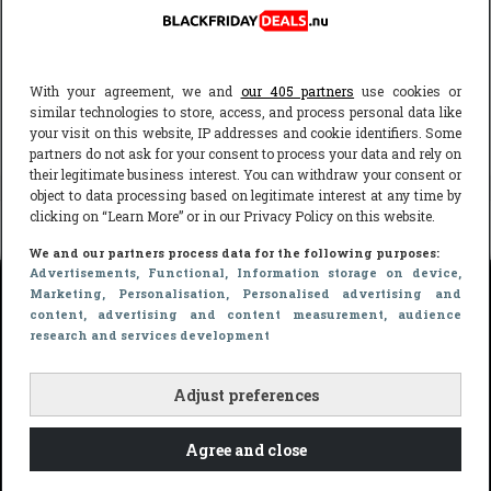
jou kunt vinden bij ons. Bekijk hier de
lijst voor met
deelnemende Black Friday winkels
. Mis geen kortingsactie
en houd deze pagina daarom goed in de gaten voor alle
With your agreement, we and
our 405 partners
use cookies or
Yamaha YAS 107 deals. Ook als er andere Yamaha YAS 107
similar technologies to store, access, and process personal data like
aanbiedingen zijn, zal je die als eerst hier vinden.
your visit on this website, IP addresses and cookie identifiers. Some
partners do not ask for your consent to process your data and rely on
their legitimate business interest. You can withdraw your consent or
object to data processing based on legitimate interest at any time by
clicking on “Learn More” or in our Privacy Policy on this website.
Black Friday Deals
»
Producten
»
Yamaha YAS 107
We and our partners process data for the following purposes:
Advertisements
, Functional
, Information storage on device
,
Marketing
, Personalisation
, Personalised advertising and
content, advertising and content measurement, audience
Webshops
Nieuwste
research and services development
producten
Bol.com
Adjust preferences
iPhone 17
Coolblue
Airpods 4
Agree and close
De Bijenkorf
Playstation 5