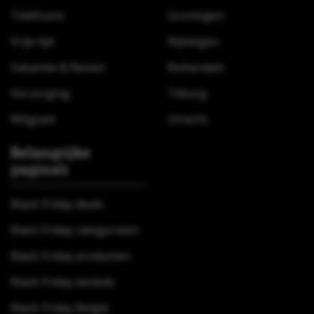
Telefoons
Groningen
Vrije tijd
Nijmegen
Vakantie & Reizen
Rotterdam
Verzorging
Tilburg
Witgoed
Utrecht
Belangrijke
pagina’s
Black Friday deals
Black Friday categorieën
Black Friday producten
Black Friday winkels
Black Friday België