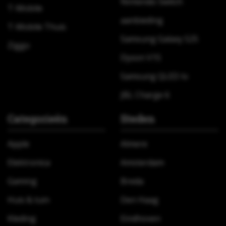
Nintendo Switch
T-Mobile
aanbieding
T-Mobile Thuis
Samsung Galaxy S25
Ziggo
Dyson V15
Samsung QLED tv
JBL Charge 6
Categorieën
Steden
Apple
Almere
Elektronica
Amsterdam
Gaming
Breda
Huis & tuin
Den Haag
Kleding
Eindhoven