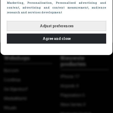
Marketing
, Personalisation
, Personalised advertising and
content, advertising and content measurement, audience
research and services development
Adjust preferences
Black Friday Deals
»
Waarom januari soms goedkoper is
dan Black Friday bij private lease
Agree and close
Webshops
Nieuwste
producten
Bol.com
iPhone 17
Coolblue
Airpods 4
De Bijenkorf
Playstation 5
MediaMarkt
Xbox Series X
Rituals