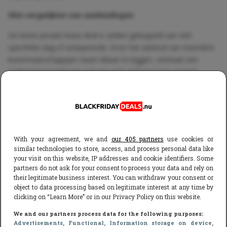
Slim vergelijken van aanbiedingen
De beste private lease deal is zelden gekoppeld aan één
specifieke dag of actieperiode. Door het aanbod van meerdere
leasemaatschappijen naast elkaar te leggen, ontstaat een
realistischer beeld van wat een auto écht kost per maand.
Onafhankelijke vergelijkingssites als bijvoorbeeld
HelloLease.nl
maken inzichtelijk hoe prijzen zich ontwikkelen en laten zien dat
een ‘normale’ aanbieding soms voordeliger is dan een tijdelijke
Black Friday deal.
With your agreement, we and
our 405 partners
use cookies or
Conclusie
similar technologies to store, access, and process personal data like
your visit on this website, IP addresses and cookie identifiers. Some
Black Friday is een opvallend moment in de leasewereld, maar
partners do not ask for your consent to process your data and rely on
zeker niet het enige – en vaak ook niet het goedkoopste. Januari
their legitimate business interest. You can withdraw your consent or
laat zien dat timing, flexibiliteit en vergelijken belangrijker zijn
object to data processing based on legitimate interest at any time by
clicking on “Learn More” or in our Privacy Policy on this website.
dan een kortingssticker. Wie verder kijkt dan de hype, ontdekt
dat echte besparingen vaak juist ná Black Friday te vinden zijn.
We and our partners process data for the following purposes:
Advertisements
, Functional
, Information storage on device
,