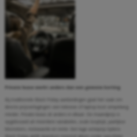
Private lease werkt anders dan een gewone korting
Bij traditionele Black Friday aanbiedingen gaat het vaak om
directe prijsverlagingen: een televisie of laptop kost simpelweg
minder. Private lease zit anders in elkaar. De maandprijs is
opgebouwd uit meerdere variabelen, zoals looptijd, jaarlijkse
kilometers, restwaarde en rente. Een lage actieprijs tijdens
Black Friday geldt daardoor meestal alleen onder specifieke