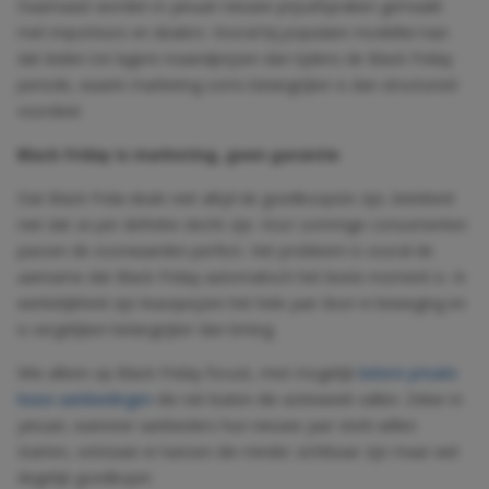
Daarnaast worden in januari nieuwe prijsafspraken gemaakt
met importeurs en dealers. Vooral bij populaire modellen kan
dat leiden tot lagere maandprijzen dan tijdens de Black Friday
periode, waarin marketing soms belangrijker is dan structureel
voordeel.
Black Friday is marketing, geen garantie
Dat Black Frida deals niet altijd de goedkoopste zijn, betekent
niet dat ze per definitie slecht zijn. Voor sommige consumenten
passen de voorwaarden perfect. Het probleem is vooral de
aanname dat Black Friday automatisch het beste moment is. In
werkelijkheid zijn leaseprijzen het hele jaar door in beweging en
is vergelijken belangrijker dan timing.
Wie alleen op Black Friday focust, mist mogelijk
betere private
lease aanbiedingen
die net buiten die actieweek vallen. Zeker in
januari, wanneer aanbieders hun nieuwe jaar sterk willen
starten, ontstaan er kansen die minder zichtbaar zijn maar wel
degelijk goedkoper.