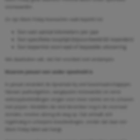
voorwaarden.
Zo zijn Black Friday leaseacties vaak beperkt tot:
Een vast aantal kilometers per jaar
Een specifieke looptijd (bijvoorbeeld 60 maanden)
Een beperkte voorraad of bepaalde uitvoering
Wie daarbuiten valt, ziet het voordeel snel verdampen.
Waarom januari een ander speelveld is
In januari verandert de dynamiek bij veel leasemaatschappijen.
Nieuwe jaarbudgetten, aangepaste restwaardes en verse
verkoopdoelstellingen zorgen voor meer ruimte om te schuiven
met prijzen. Modellen die eind december nog in de voorraad
stonden, moeten alsnog de weg op. Dat vertaalt zich
regelmatig in scherpere leasebedragen, zonder dat daar een
Black Friday label aan hangt.