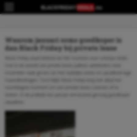
Waarom januari soms goedkoper is
dan Black Friday bij private lease
Black Friday staat bekend als hét moment voor scherpe deals.
Ook in de wereld van private lease pakken aanbieders eind
november vaak groots uit met tijdelijke acties en opvallend lage
maandbedragen. Toch blijkt Black Friday lang niet altijd het
voordeligste moment om een private lease contract af te
sluiten. In de praktijk kan januari verrassend genoeg goedkoper
uitpakken.