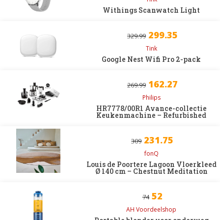
Withings Scanwatch Light
299.35
329.99
Tink
Google Nest Wifi Pro 2-pack
162.27
269.99
Philips
HR7778/00R1 Avance-collectie
Keukenmachine – Refurbished
231.75
309
fonQ
Louis de Poortere Lagoon Vloerkleed
Ø 140 cm – Chestnut Meditation
52
74
AH Voordeelshop