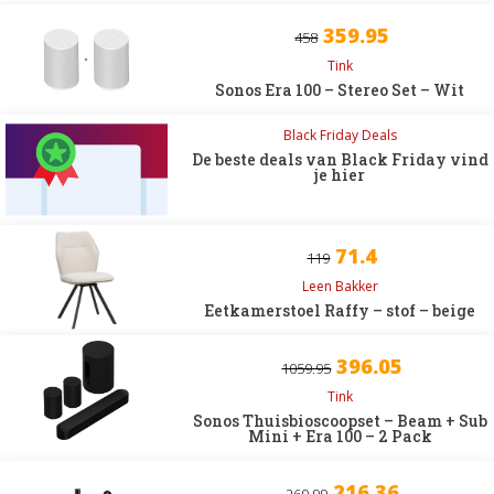
359.95
458
Tink
Sonos Era 100 – Stereo Set – Wit
Black Friday Deals
De beste deals van Black Friday vind
je hier
71.4
119
Leen Bakker
Eetkamerstoel Raffy – stof – beige
396.05
1059.95
Tink
Sonos Thuisbioscoopset – Beam + Sub
Mini + Era 100 – 2 Pack
216.36