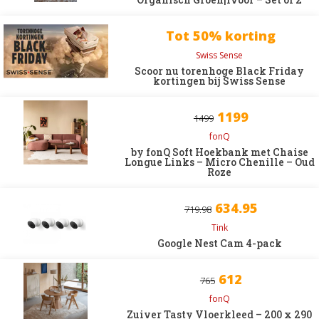
Tot 50% korting
Swiss Sense
Scoor nu torenhoge Black Friday
kortingen bij Swiss Sense
1199
1499
fonQ
by fonQ Soft Hoekbank met Chaise
Longue Links – Micro Chenille – Oud
Roze
634.95
719.98
Tink
Google Nest Cam 4-pack
612
765
fonQ
Zuiver Tasty Vloerkleed – 200 x 290