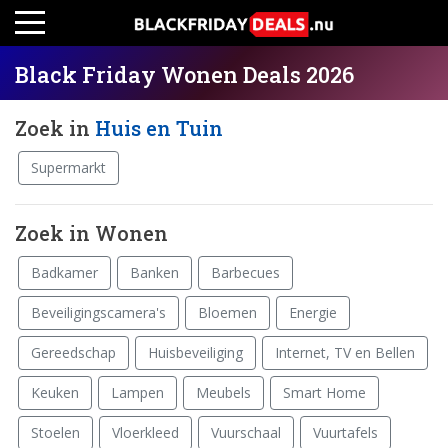
Black Friday Wonen Deals 2026
Zoek in
Huis en Tuin
Supermarkt
Zoek in Wonen
Badkamer
Banken
Barbecues
Beveiligingscamera's
Bloemen
Energie
Gereedschap
Huisbeveiliging
Internet, TV en Bellen
Keuken
Lampen
Meubels
Smart Home
Stoelen
Vloerkleed
Vuurschaal
Vuurtafels