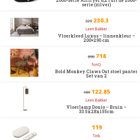
2000-serie Airfryer 6,2 l uit de 2000-
serie (zilver)
230.3
329
Leen Bakker
Vloerkleed Luxus – linnenkleur –
200×290 cm
718
898
fonQ
Bold Monkey Claws Out stoel panter
Set van 2
122.85
189
Leen Bakker
Vloerlamp Donio – Bruin –
33.5x28x155cm
119
Tink