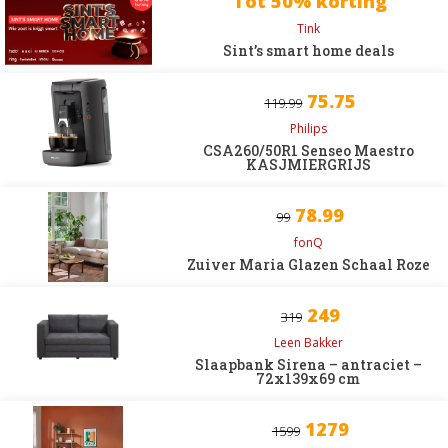
Tot 50% korting
Tink
Sint’s smart home deals
75.75
119.99
Philips
CSA260/50R1 Senseo Maestro
KASJMIERGRIJS
78.99
99
fonQ
Zuiver Maria Glazen Schaal Roze
249
319
Leen Bakker
Slaapbank Sirena – antraciet –
72x139x69 cm
1279
1599