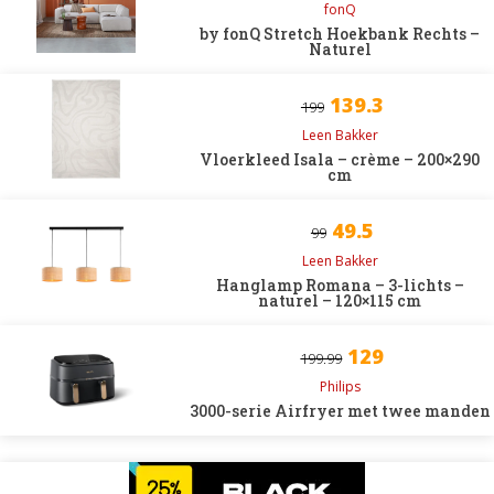
fonQ
by fonQ Stretch Hoekbank Rechts –
Naturel
139.3
199
Leen Bakker
Vloerkleed Isala – crème – 200×290
cm
49.5
99
Leen Bakker
Hanglamp Romana – 3-lichts –
naturel – 120×115 cm
129
199.99
Philips
3000-serie Airfryer met twee manden