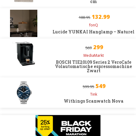
cm
132.99
188.95
fonQ
Lucide YUNKAI Hanglamp – Naturel
299
569
MediaMarkt
BOSCH TIE20109 Series 2 VeroCafe
Volautomatische espressomachine
Zwart
549
599.95
Tink
Withings Scanwatch Nova