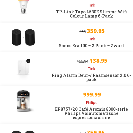
Tink
TP-Link Tapo L530E Slimme Wifi
Colour Lamp 6-Pack
359.95
458
Tink
Sonos Era 100 – 2 Pack – Zwart
138.95
155.94
Tink
Ring Alarm Deur-/ Raamsensor 2.0 6-
pack
999.99
Philips
EP8757/20 Café Aromis 8000-serie
Philips Volautomatische
espressomachine
359.95