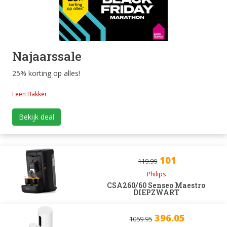
Najaarssale
25% korting op alles!
Leen Bakker
Bekijk deal
101
119.99
Philips
CSA260/60 Senseo Maestro
DIEPZWART
396.05
1059.95