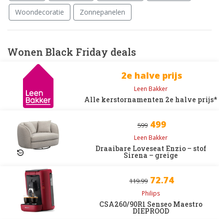
Woondecoratie
Zonnepanelen
Wonen Black Friday deals
2e halve prijs
Leen Bakker
Alle kerstornamenten 2e halve prijs*
499
599
Leen Bakker
Draaibare Loveseat Enzio – stof
Sirena – greige
72.74
119.99
Philips
CSA260/90R1 Senseo Maestro
DIEPROOD