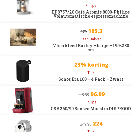
Philips
EP8757/20 Café Aromis 8000-Philips
Volautomatische espressomachine
195.3
279
Leen Bakker
Vloerkleed Burley – beige – 190×280
cm
23% korting
Tink
Sonos Era 100 – 4 Pack – Zwart
96.99
119.99
Philips
CSA260/90 Senseo Maestro DIEPROOD
224
249.95
Tink