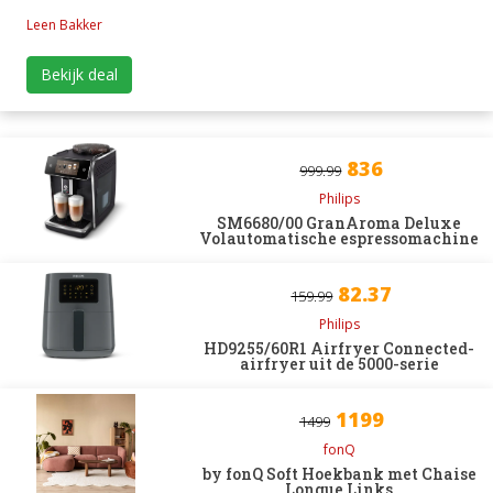
Leen Bakker
Bekijk deal
836
999.99
Philips
SM6680/00 GranAroma Deluxe
Volautomatische espressomachine
82.37
159.99
Philips
HD9255/60R1 Airfryer Connected-
airfryer uit de 5000-serie
1199
1499
fonQ
by fonQ Soft Hoekbank met Chaise
Longue Links