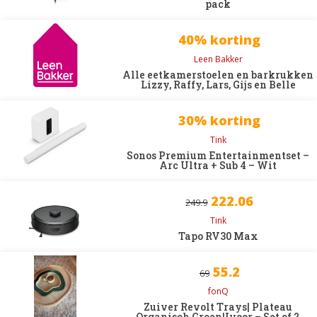
pack
40% korting
Leen Bakker
Alle eetkamerstoelen en barkrukken
Lizzy, Raffy, Lars, Gijs en Belle
30% korting
Tink
Sonos Premium Entertainmentset –
Arc Ultra + Sub 4 – Wit
222.06
249.9
Tink
Tapo RV30 Max
55.2
69
fonQ
Zuiver Revolt Trays| Plateau
Organisch Groen|Ivoor – Set of 2