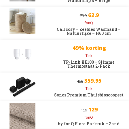
Wandlamp S – Beige
62.9
79.9
fonQ
Calicosy – Zeebies Wasmand –
Natuurlijke – H60 cm
49% korting
Tink
TP-Link KE100 – Slimme
Thermostaat 2-Pack
359.95
458
Tink
Sonos Premium Thuisbioscoopset
129
159
fonQ
by fonQ Elora Barkruk – Zand