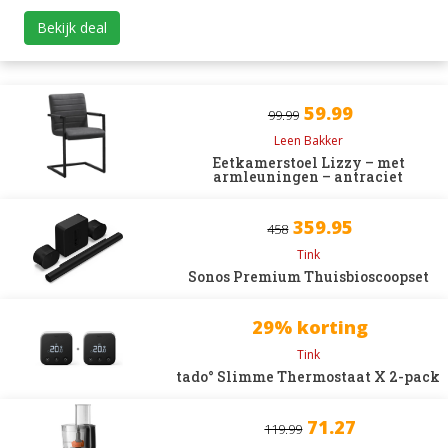
Bekijk deal
59.99
99.99
Leen Bakker
Eetkamerstoel Lizzy – met
armleuningen – antraciet
359.95
458
Tink
Sonos Premium Thuisbioscoopset
29% korting
Tink
tado° Slimme Thermostaat X 2-pack
71.27
119.99