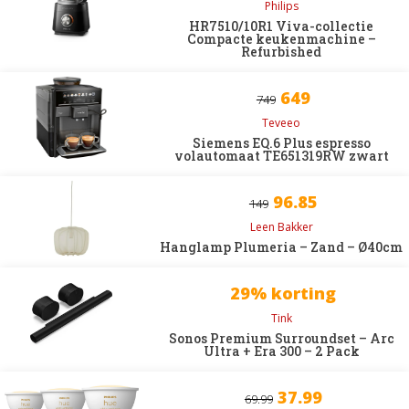
Philips
HR7510/10R1 Viva-collectie
Compacte keukenmachine –
Refurbished
649
749
Teveeo
Siemens EQ.6 Plus espresso
volautomaat TE651319RW zwart
96.85
149
Leen Bakker
Hanglamp Plumeria – Zand – Ø40cm
29% korting
Tink
Sonos Premium Surroundset – Arc
Ultra + Era 300 – 2 Pack
37.99
69.99