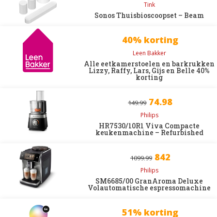
Tink
Sonos Thuisbioscoopset – Beam
40% korting
Leen Bakker
Alle eetkamerstoelen en barkrukken
Lizzy, Raffy, Lars, Gijs en Belle 40%
korting
74.98
149.99
Philips
HR7530/10R1 Viva Compacte
keukenmachine – Refurbished
842
1099.99
Philips
SM6685/00 GranAroma Deluxe
Volautomatische espressomachine
51% korting