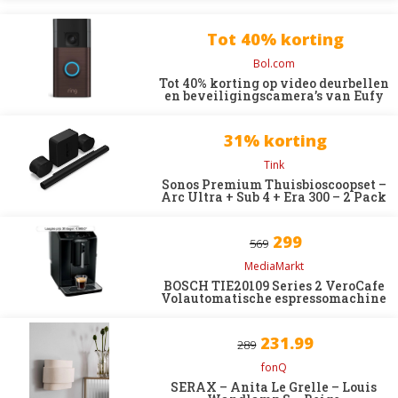
Tot 40% korting
Bol.com
Tot 40% korting op video deurbellen
en beveiligingscamera’s van Eufy
31% korting
Tink
Sonos Premium Thuisbioscoopset –
Arc Ultra + Sub 4 + Era 300 – 2 Pack
299
569
MediaMarkt
BOSCH TIE20109 Series 2 VeroCafe
Volautomatische espressomachine
231.99
289
fonQ
SERAX – Anita Le Grelle – Louis