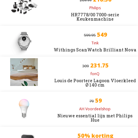
269.99
Philips
HR7778/00 7000-serie
Keukenmachine
549
599.95
Tink
Withings ScanWatch Brilliant Nova
231.75
309
fonQ
Louis de Poortere Lagoon Vloerkleed
Ø 140 cm
59
79
AH Voordeelshop
Nieuwe essential lijn met Philips
Hue
50% korting