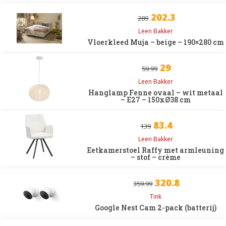
202.3
289
Leen Bakker
Vloerkleed Muja – beige – 190×280 cm
29
59.99
Leen Bakker
Hanglamp Fenne ovaal – wit metaal
– E27 – 150xØ38 cm
83.4
139
Leen Bakker
Eetkamerstoel Raffy met armleuning
– stof – crème
320.8
359.99
Tink
Google Nest Cam 2-pack (batterij)