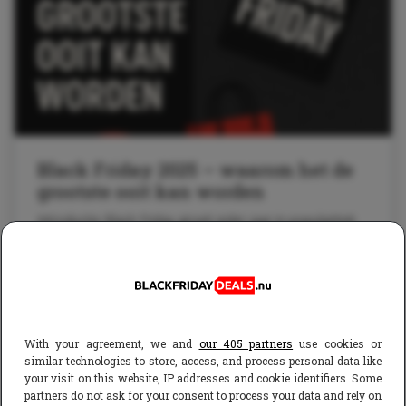
Black Friday 2025 – waarom het de
grootste ooit kan worden
Introductie Black Friday groeit ieder jaar in populariteit.
In 2025 verwachten...
Lees verder
With your agreement, we and
our 405 partners
use cookies or
similar technologies to store, access, and process personal data like
your visit on this website, IP addresses and cookie identifiers. Some
partners do not ask for your consent to process your data and rely on