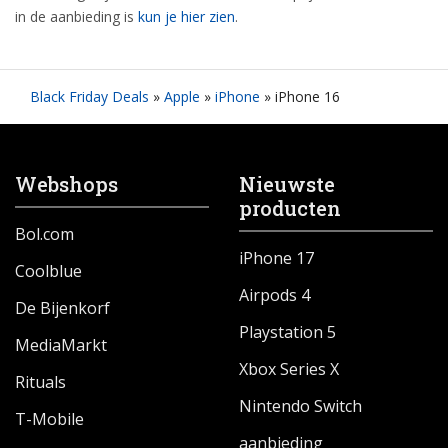
in de aanbieding is
kun je hier zien
.
Black Friday Deals
»
Apple
»
iPhone
»
iPhone 16
Webshops
Nieuwste
producten
Bol.com
iPhone 17
Coolblue
Airpods 4
De Bijenkorf
Playstation 5
MediaMarkt
Xbox Series X
Rituals
Nintendo Switch
T-Mobile
aanbieding