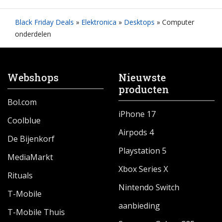
Black Friday Deals
»
Elektronica
»
Desktops
»
Computer
onderdelen
Webshops
Nieuwste
producten
Bol.com
iPhone 17
Coolblue
Airpods 4
De Bijenkorf
Playstation 5
MediaMarkt
Xbox Series X
Rituals
Nintendo Switch
T-Mobile
aanbieding
T-Mobile Thuis