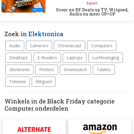
Expert
Scoor nu BF Deals op TV, Witgoed,
Audio én meer OP=OP
Zoek in
Elektronica
Audio
Camera's
Chromecast
Computers
Desktops
E-Readers
Laptops
Luchtreiniging
Monitoren
Printers
Smartwatch
Tablets
Televisie
Witgoed
Winkels in de Black Friday categorie
Computer onderdelen