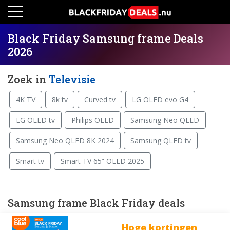
Black Friday Samsung frame Deals
2026
Zoek in
Televisie
4K TV
8k tv
Curved tv
LG OLED evo G4
LG OLED tv
Philips OLED
Samsung Neo QLED
Samsung Neo QLED 8K 2024
Samsung QLED tv
Smart tv
Smart TV 65” OLED 2025
Samsung frame Black Friday deals
Hoge kortingen