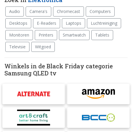
Audio
Camera's
Chromecast
Computers
Desktops
E-Readers
Laptops
Luchtreiniging
Monitoren
Printers
Smartwatch
Tablets
Televisie
Witgoed
Winkels in de Black Friday categorie
Samsung QLED tv