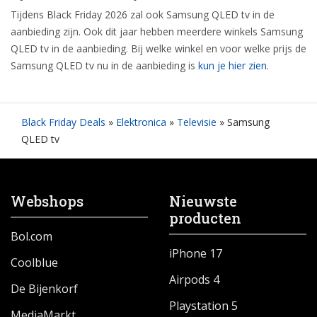
Tijdens Black Friday 2026 zal ook Samsung QLED tv in de
aanbieding zijn. Ook dit jaar hebben meerdere winkels Samsung
QLED tv in de aanbieding. Bij welke winkel en voor welke prijs de
Samsung QLED tv nu in de aanbieding is
kun je hier zien
.
Black Friday Deals
»
Elektronica
»
Televisie
»
Samsung
QLED tv
Webshops
Nieuwste
producten
Bol.com
iPhone 17
Coolblue
Airpods 4
De Bijenkorf
Playstation 5
MediaMarkt