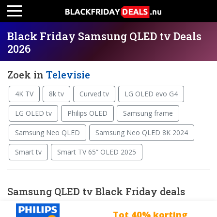
Black Friday Samsung QLED tv Deals
2026
Zoek in
Televisie
4K TV
8k tv
Curved tv
LG OLED evo G4
LG OLED tv
Philips OLED
Samsung frame
Samsung Neo QLED
Samsung Neo QLED 8K 2024
Smart tv
Smart TV 65” OLED 2025
Samsung QLED tv Black Friday deals
Tot 40% korting