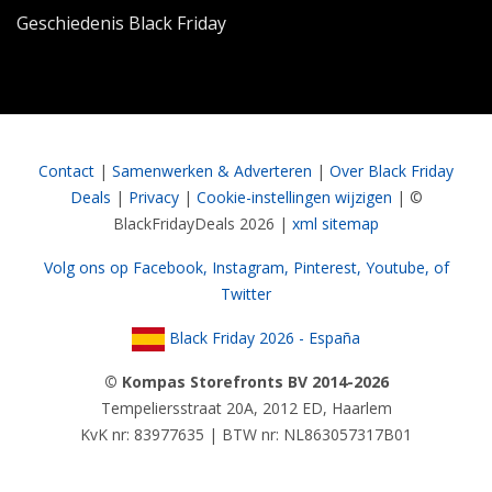
Geschiedenis Black Friday
Contact
|
Samenwerken & Adverteren
|
Over Black Friday
Deals
|
Privacy
|
Cookie-instellingen wijzigen
| ©
BlackFridayDeals 2026 |
xml sitemap
Volg ons op Facebook,
Instagram,
Pinterest,
Youtube,
of
Twitter
Black Friday 2026 - España
© Kompas Storefronts BV 2014-2026
Tempeliersstraat 20A, 2012 ED, Haarlem
KvK nr: 83977635 | BTW nr: NL863057317B01