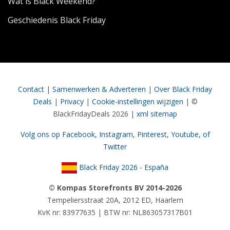
Wat is Black Weekend?
Geschiedenis Black Friday
Contact
|
Samenwerken & Adverteren
|
Over Black Friday
Deals
|
Privacy
|
Cookie-instellingen wijzigen
| ©
BlackFridayDeals 2026 |
xml sitemap
Volg ons op Facebook,
Instagram,
Pinterest,
Youtube,
of
Twitter
Black Friday 2026 - España
© Kompas Storefronts BV 2014-2026
Tempeliersstraat 20A, 2012 ED, Haarlem
KvK nr: 83977635 | BTW nr: NL863057317B01