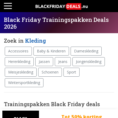
Black Friday Trainingspakken Deals
2026
Zoek in
Kleding
Accessoires
Baby & Kinderen
Dameskleding
Herenkleding
Jassen
Jeans
Jongenskleding
Meisjeskleding
Schoenen
Sport
Wintersportkleding
Trainingspakken Black Friday deals
Tot 50% korting